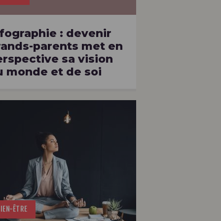
fographie : devenir
rands-parents met en
erspective sa vision
u monde et de soi
IEN-ÊTRE