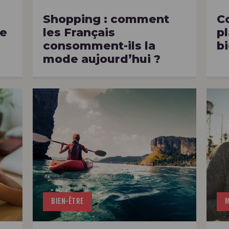
Shopping : comment
C
re
les Français
pl
consomment-ils la
bi
mode aujourd’hui ?
BIEN-ÊTRE
M