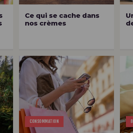
s
Ce qui se cache dans
U
s
nos crèmes
de
CONSOMMATION
B