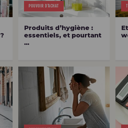
POUVOIR D'ACHAT
T
Produits d’hygiène :
Et
 ?
essentiels, et pourtant
w
…