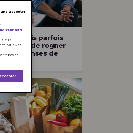
sans accepter
ÉDICAMENTS
n
analyser son
s Français parfois
iser les
ontraints de rogner
 site pour une
eurs dépenses de
" en bas de
anté
 accepter