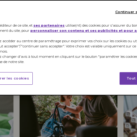
Continuer 
MÉDICAMENTS
M
éditeur de ce site, et
ses partenaires
utilise(nt) des cookies pour s'assurer du bo
ment du site, pour
personnaliser son contenu et ses publicités et pour 
e
Pour beaucoup, l’accès
Le
 accéder au centre de paramétrage pour exprimer vos choix sur les cookies ou util
à la santé est plus
c
ut accepter"/"continuer sans accepter". Votre choix est valable uniquement sur ce
mois.
compliqué
l
 changer d'avis à tout moment en cliquant sur le bouton "paramétrer les cookies
s
 de notre site.
rer les cookies
Tout