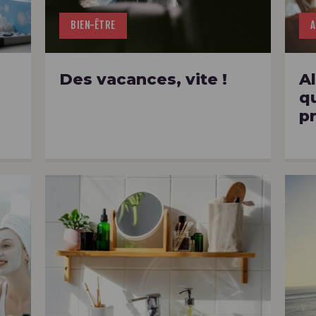
BIEN-ÊTRE
A
Des vacances, vite !
A
qu
pr