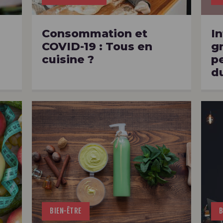
Consommation et
In
COVID-19 : Tous en
g
cuisine ?
p
d
BIEN-ÊTRE
B