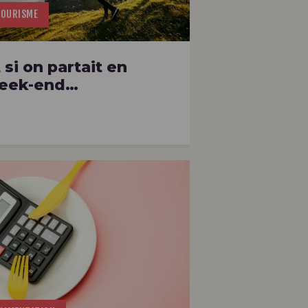
OURISME
 si on partait en
eek-end…