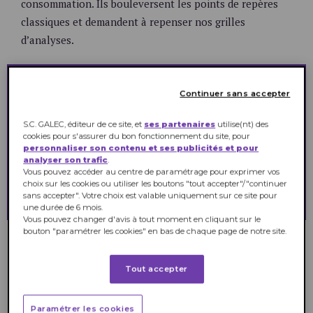
consommation. Ils bouleversent les points de repères
classiques et demandent à repenser nos grilles
d’analyses.
Continuer sans accepter
2000
S.C. GALEC, éditeur de ce site, et
ses partenaires
utilise(nt) des
cookies pour s'assurer du bon fonctionnement du site, pour
personnaliser son contenu et ses publicités et pour
Françaises et Français, âgés de 18 à 70 ans,
analyser son trafic
.
représentatifs de l’ensemble de la population
Vous pouvez accéder au centre de paramétrage pour exprimer vos
ont été sollicités par IPSOS du 20 février au 3
choix sur les cookies ou utiliser les boutons "tout accepter"/"continuer
mars 2017.
sans accepter". Votre choix est valable uniquement sur ce site pour
une durée de 6 mois.
Vous pouvez changer d'avis à tout moment en cliquant sur le
bouton "paramétrer les cookies" en bas de chaque page de notre site.
E.Leclerc, aux avant-postes de
la consommation depuis 70
Tout accepter
ans
Paramétrer les cookies