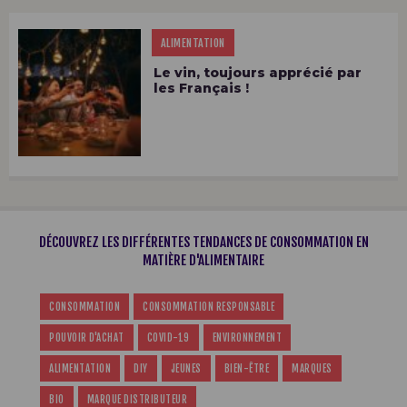
ALIMENTATION
Le vin, toujours apprécié par
les Français !
DÉCOUVREZ LES DIFFÉRENTES TENDANCES DE CONSOMMATION EN
MATIÈRE D'ALIMENTAIRE
CONSOMMATION
CONSOMMATION RESPONSABLE
POUVOIR D'ACHAT
COVID-19
ENVIRONNEMENT
ALIMENTATION
DIY
JEUNES
BIEN-ÊTRE
MARQUES
BIO
MARQUE DISTRIBUTEUR