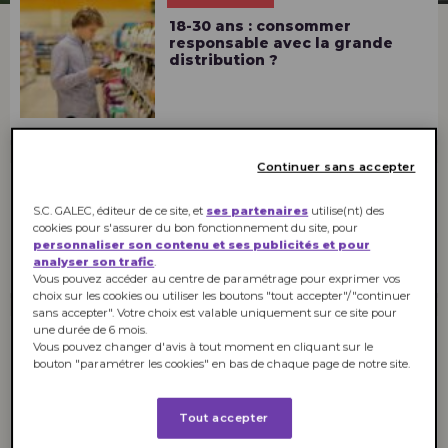
18-30 ans : consommer
responsable avec la grande
distribution ?
Continuer sans accepter
POUVOIR D'ACHAT
S.C. GALEC, éditeur de ce site, et
ses partenaires
utilise(nt) des
Consommation responsable :
cookies pour s'assurer du bon fonctionnement du site, pour
le « oui, mais … » des jeunes
personnaliser son contenu et ses publicités et pour
adultes
analyser son trafic
.
Vous pouvez accéder au centre de paramétrage pour exprimer vos
choix sur les cookies ou utiliser les boutons "tout accepter"/"continuer
sans accepter". Votre choix est valable uniquement sur ce site pour
une durée de 6 mois.
Vous pouvez changer d'avis à tout moment en cliquant sur le
POUVOIR D'ACHAT
bouton "paramétrer les cookies" en bas de chaque page de notre site.
Consommation : les jeunes
contraints dans leur pouvoir
d’achat
Tout accepter