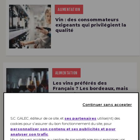
ALIMENTATION
Vin : des consommateurs
exigeants qui privilégient la
qualité
ALIMENTATION
Les vins préférés des
Français ? Les bordeaux, mais
pas que !
Continuer sans accepter
S.C. GALEC, éditeur de ce site, et
ses partenaires
utilise(nt) des
cookies pour s'assurer du bon fonctionnement du site, pour
personnaliser son contenu et ses publicités et pour
analyser son trafic
.
ALIMENTATION
Vous pouvez accéder au centre de paramétrage pour exprimer vos