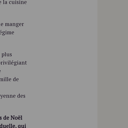
 la cuisine
 de manger
régime
 plus
privilégiant
e
amille de
oyenne des
s de Noël
duelle, qui