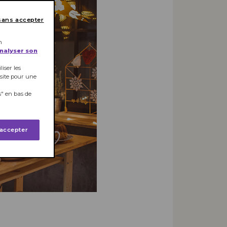
sans accepter
n
analyser son
iser les
 site pour une
" en bas de
 accepter