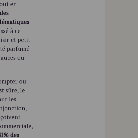
tout en
des
blématiques
essé à ce
ir et petit
uté parfumé
sauces ou
compter ou
t sûre, le
our les
injonction,
rçoivent
commerciale,
41% des