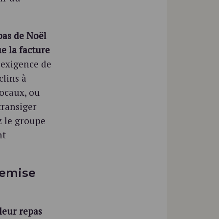
pas de Noël
e la facture
 exigence de
clins à
locaux, ou
transiger
z le groupe
nt
remise
leur repas