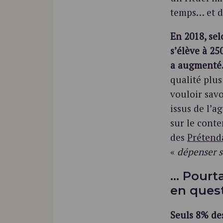
temps… et d
En 2018, se
s’élève à 25
a augmenté
qualité plus
vouloir savo
issus de l’a
sur le cont
des
Prétend
«
dépenser 
… Pourt
en ques
Seuls 8% de