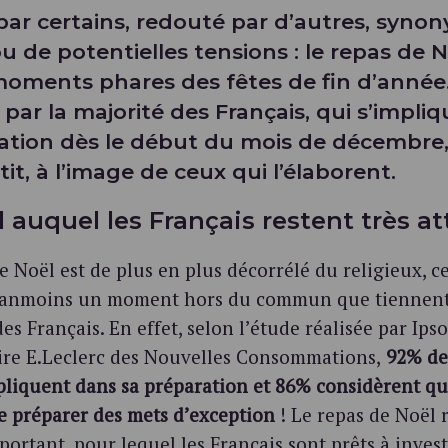
ar certains, redouté par d’autres, syno
u de potentielles tensions : le repas de N
moments phares des fêtes de fin d’année
é par la majorité des Français, qui s’impli
ation dès le début du mois de décembre, 
tit, à l’image de ceux qui l’élaborent.
l auquel les Français restent très a
de Noël est de plus en plus décorrélé du religieux, ce
anmoins un moment hors du commun que tiennent 
des Français. En effet, selon l’étude réalisée par Ips
ire E.Leclerc des Nouvelles Consommations,
92% des
pliquent dans sa préparation et 86% considèrent qu
de préparer des mets d’exception
! Le repas de Noël 
portant, pour lequel les Français sont prêts à invest