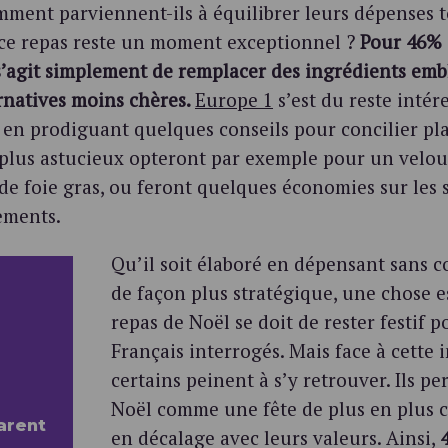
ment parviennent-ils à équilibrer leurs dépenses 
 ce repas reste un moment exceptionnel ?
Pour 46% 
l s’agit simplement de remplacer des ingrédients em
ernatives moins chères.
Europe 1
s’est du reste intér
n prodiguant quelques conseils pour concilier plais
 plus astucieux opteront par exemple pour un velo
de foie gras, ou feront quelques économies sur les 
ments.
Qu’il soit élaboré en dépensant sans 
de façon plus stratégique, une chose es
repas de Noël se doit de rester festif p
Français interrogés. Mais face à cette 
certains peinent à s’y retrouver. Ils pe
Noël comme une fête de plus en plus 
arent
en décalage avec leurs valeurs. Ainsi,