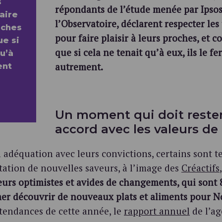
s
répondants de l’étude menée par Ipso
aire
l’Observatoire, déclarent respecter les
oches
pour faire plaisir à leurs proches, et c
ue si
que si cela ne tenait qu’à eux, ils le fe
u’à
autrement.
ent
Un moment qui doit reste
accord avec les valeurs d
 adéquation avec leurs convictions, certains sont t
tation de nouvelles saveurs, à l’image des
Créactifs
,
rs optimistes et avides de changements, qui sont 
mer découvrir de nouveaux plats et aliments pour N
 tendances de cette année, le
rapport annuel
de l’ag