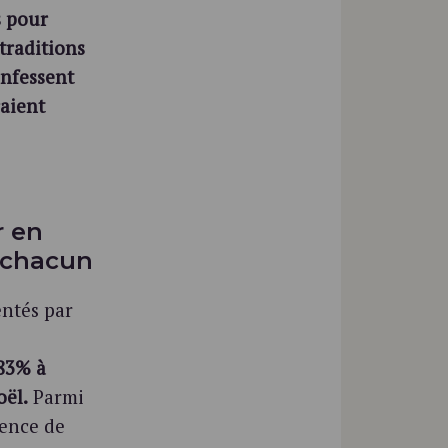
s pour
 traditions
onfessent
raient
r en
e chacun
entés par
83% à
oël.
Parmi
ence de