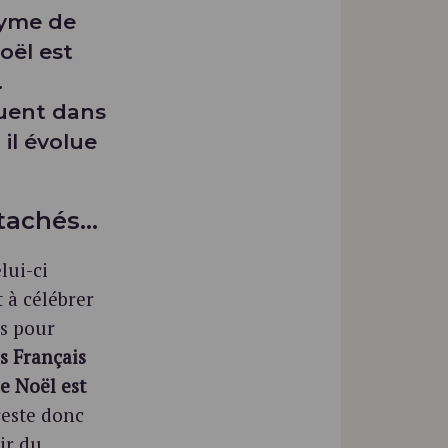
nyme de
oël est
.
quent dans
il évolue
ttachés…
lui-ci
à célébrer
os pour
 Français
e Noël est
reste donc
ir du