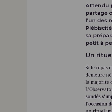
Attendu p
partage o
l’un des 
Plébiscit
sa prépar
petit à pe
Un ritue
Si le repas 
demeure né
la majorité 
L’Observato
sondés s’im
l’occasion 
un rituel im