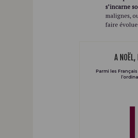
s’incarne so
malignes, o
faire évolue
A NOËL
Parmi les Français
l’ordin