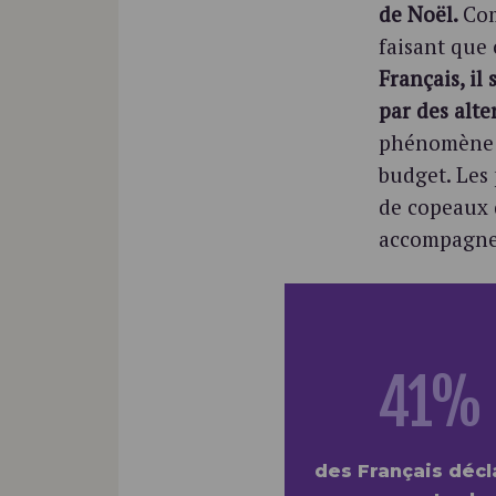
de Noël.
Com
faisant que
Français, i
par des alt
phénomène e
budget. Les
de copeaux 
accompagne
41%
des Français décl