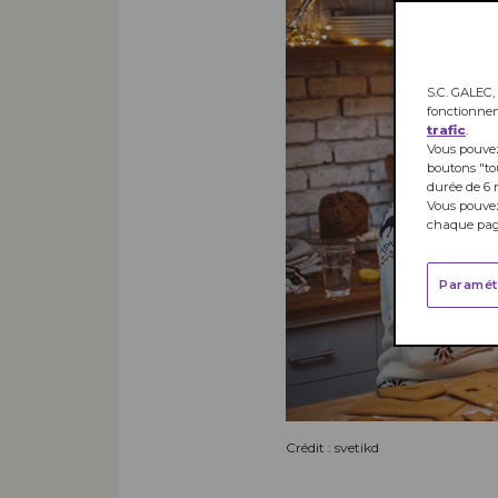
S.C. GALEC, 
fonctionne
trafic
.
Vous pouvez
boutons "to
durée de 6 
Vous pouvez
chaque page
Paramét
Crédit : svetikd