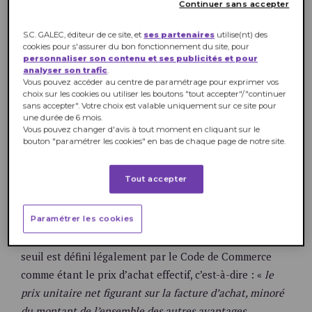
Continuer sans accepter
saine et durable". Lorsque cette dernière
n’en était qu’au stade de projet, le
S.C. GALEC, éditeur de ce site, et
ses partenaires
utilise(nt) des
mouvement E.Leclerc a commandé une
cookies pour s'assurer du bon fonctionnement du site, pour
personnaliser son contenu et ses publicités et pour
étude afin d’en déterminer les effets sur
analyser son trafic
.
les producteurs, les industriels, les
Vous pouvez accéder au centre de paramétrage pour exprimer vos
choix sur les cookies ou utiliser les boutons "tout accepter"/"continuer
consommateurs et les distributeurs. En
sans accepter". Votre choix est valable uniquement sur ce site pour
voici quelques extraits.
une durée de 6 mois.
Vous pouvez changer d'avis à tout moment en cliquant sur le
bouton "paramétrer les cookies" en bas de chaque page de notre site.
Le seuil de revente à perte :
de quoi s’agit-il ?
Tout accepter
Le seuil de revente à perte, ou SRP, est la limite de prix
en dessous de laquelle un distributeur ne peut revendre
Paramétrer les cookies
un produit sous peine d’être lourdement sanctionné. Ce
seuil est défini légalement par le Code de Commerce
comme étant le prix d’achat effectif, c’est-à-dire : «
le
prix unitaire net figurant sur la facture d’achat, minoré
du montant de l’ensemble des autres avantages