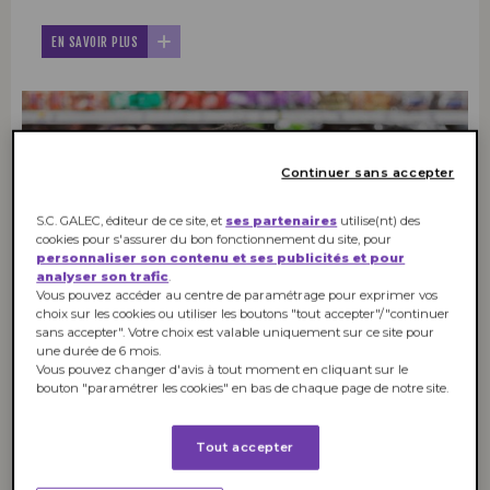
EN SAVOIR PLUS
Continuer sans accepter
87 %
S.C. GALEC, éditeur de ce site, et
ses partenaires
utilise(nt) des
cookies pour s'assurer du bon fonctionnement du site, pour
personnaliser son contenu et ses publicités et pour
analyser son trafic
.
Vous pouvez accéder au centre de paramétrage pour exprimer vos
choix sur les cookies ou utiliser les boutons "tout accepter"/"continuer
sans accepter". Votre choix est valable uniquement sur ce site pour
une durée de 6 mois.
Vous pouvez changer d'avis à tout moment en cliquant sur le
des Français ne se soucient pas de la
bouton "paramétrer les cookies" en bas de chaque page de notre site.
marque d’un produit du moment qu’il
répond à leurs attentes.
Tout accepter