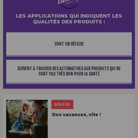
LES APPLICATIONS QUI INDIQUENT LES
LES APPLICATIONS QUI INDIQUENT LES
QUALITÉS DES PRODUITS :
QUALITÉS DES PRODUITS :
51% DES FRANÇAIS « DÉCONSOMMENT » POUR FAIRE DES ÉCONOMIES. ILS
RENONCENT PAR EXEMPLE À ACHETER CERTAINS PRODUITS OU NE REMPLACENT
PLUS CERTAINS ÉQUIPEMENTS.
SONT UN RÉFLEXE
SERVENT À TROUVER DES ALTERNATIVES AUX PRODUITS QUI NE
SONT PAS TRÈS BON POUR LA SANTÉ
BIEN-ÊTRE
Des vacances, vite !