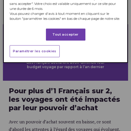
voyager. Un contexte dans lequel l’offre
sans accepter". Votre choix est valable uniquement sur ce site pour
une durée de 6 mois.
d’une agence de voyage d’une enseigne de
Vous pouvez changer d'avis à tout moment en cliquant sur le
la grande distribution aurait leur confiance.
bouton "paramétrer les cookies" en bas de chaque page de notre site.
Tout accepter
1/3
Paramétrer les cookies
des Français déclarent avoir diminué leur
budget voyage par rapport à l’an dernier
Pour plus d’1 Français sur 2,
les voyages ont été impactés
par leur pouvoir d’achat
Avec un pouvoir d’achat souvent en baisse, ce sont
d’abord les attentes à l’égard des voyages qui évoluent.