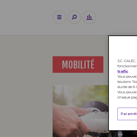
S.C. GALEC, 
MOBILITÉ
fonctionne
trafic
.
Vous pouvez
boutons "to
durée de 6 
Vous pouvez
chaque page
Paramét