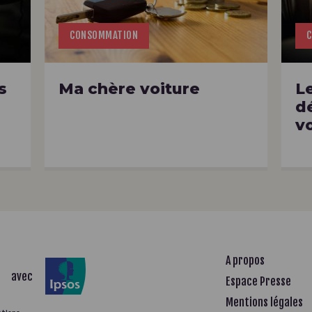
CONSOMMATION
s
Ma chère voiture
L
d
v
A propos
avec
Espace Presse
Mentions légales