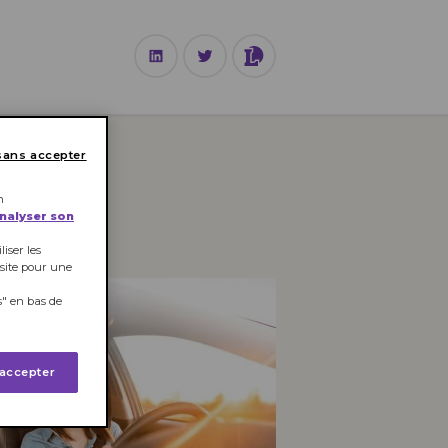
TECHNOLOGIE
sans accepter
n
analyser son
iser les
 site pour une
" en bas de
 accepter