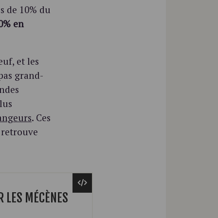
ès de 10% du
50% en
uf, et les
 pas grand-
andes
lus
angeurs
. Ces
 retrouve
R LES MÉCÈNES