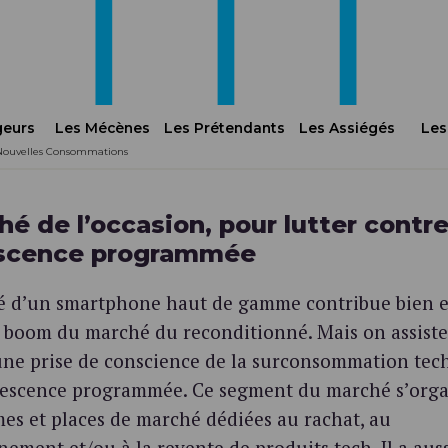
geurs
Les Mécènes
Les Prétendants
Les Assiégés
Les
s Nouvelles Consommations
é de l’occasion, pour lutter contr
escence programmée
vé d’un smartphone haut de gamme contribue bien 
e boom du marché du reconditionné. Mais on assiste
 une prise de conscience de la surconsommation te
olescence programmée. Ce segment du marché s’org
mes et places de marché dédiées au rachat, au
ement et/ou à la revente de produits tech. Il a auss