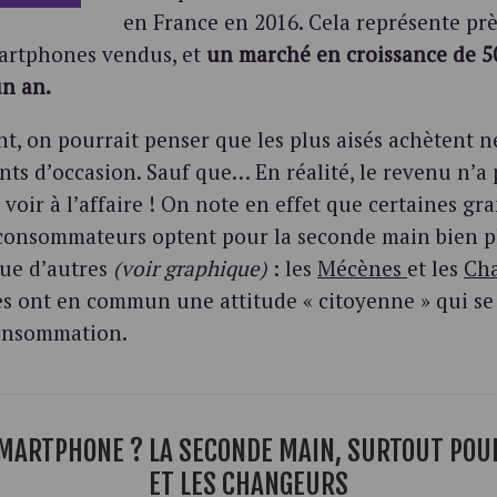
en France en 2016. Cela représente pr
martphones vendus, et
un marché en croissance de 
n an.
t, on pourrait penser que les plus aisés achètent ne
nts d’occasion. Sauf que… En réalité, le revenu n’a
 voir à l’affaire ! On note en effet que certaines gr
 consommateurs optent pour la seconde main bien p
que d’autres
(voir graphique)
: les
Mécènes
et les
Ch
es ont en commun une attitude « citoyenne » qui se
onsommation.
MARTPHONE ? LA SECONDE MAIN, SURTOUT POU
ET LES CHANGEURS