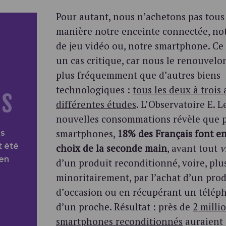
Pour autant, nous n’achetons pas tou
manière notre enceinte connectée, no
de jeu vidéo ou, notre smartphone. Ce 
un cas critique, car nous le renouvel
plus fréquemment que d’autres biens
technologiques :
tous les deux à trois
ns
différentes études
. L’Observatoire E. L
nouvelles consommations révèle que p
smartphones,
18% des Français font en
s
t été
choix de la seconde main
, avant tout
v
en
d’un produit reconditionné, voire, plu
minoritairement, par l’achat d’un prod
d’occasion ou en récupérant un télép
d’un proche. Résultat : près de
2 milli
smartphones reconditionnés
auraient 