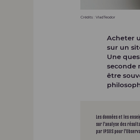
Crédits : VladTeodor
Acheter 
sur un si
Une quest
seconde m
être souv
philosoph
Les données et les ense
sur l’analyse des résult
par IPSOS pour l’Observ