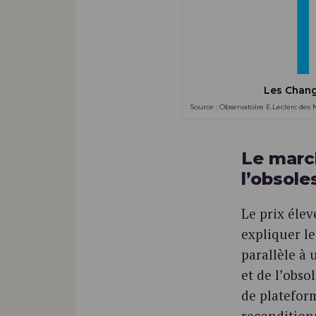
Les Chan
Source : Observatoire E.Leclerc de
Le march
l’obsol
Le prix éle
expliquer l
parallèle à
et de l’obs
de platefor
reconditionn