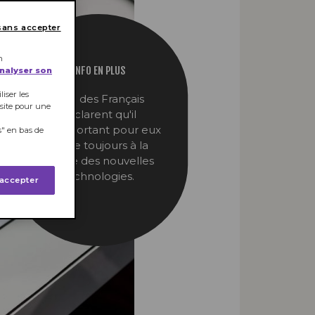
sans accepter
n
INFO EN PLUS
analyser son
iser les
44% des Français
 site pour une
déclarent qu'il
est important pour eux
" en bas de
d'être toujours à la
pointe des nouvelles
technologies.
 accepter