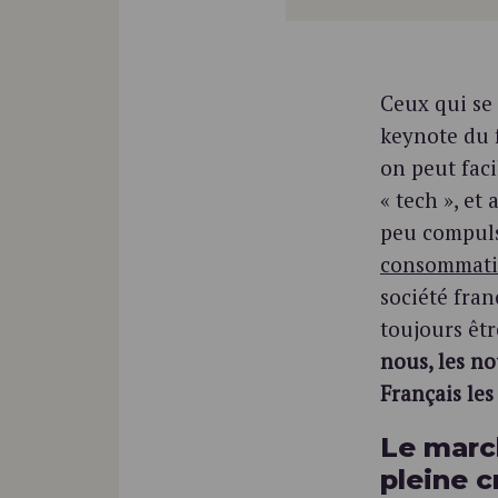
Ceux qui se
keynote du 
on peut fac
« tech », e
peu compulsi
consommati
société fran
toujours êtr
nous, les no
Français le
Le marc
pleine c