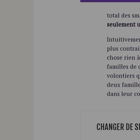
total des s
seulement u
Intuitivemen
plus contrai
chose rien à
familles de
volontiers 
deux famill
dans leur c
CHANGER DE S