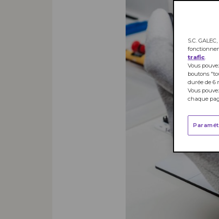
S.C. GALEC, 
fonctionne
trafic
.
Vous pouvez
boutons "to
durée de 6 
Vous pouvez
chaque page
Paramét