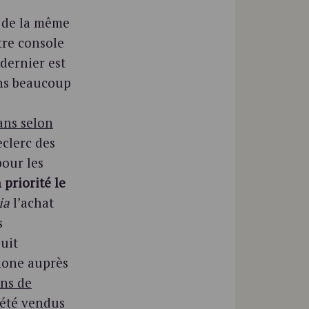
s de la même
tre console
dernier est
ons beaucoup
 ans selon
eclerc des
our les
 priorité le
ia
l’achat
s
uit
hone auprès
ons de
été vendus