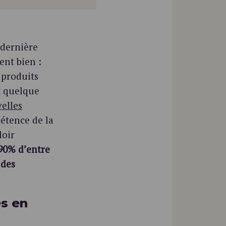
 dernière
ent bien :
 produits
t quelque
elles
pétence de la
loir
90% d’entre
 des
s en