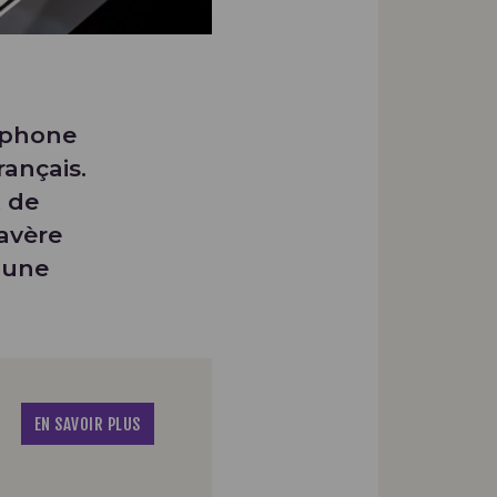
tphone
rançais.
t de
avère
 une
EN SAVOIR PLUS