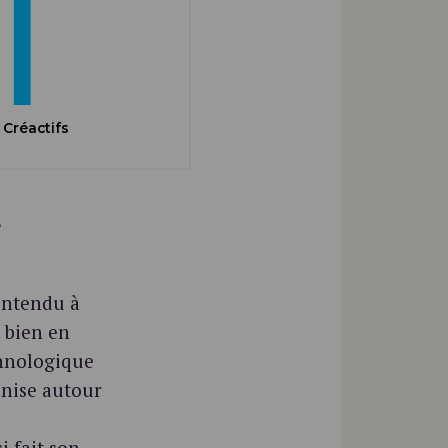
 Créactifs
e
entendu à
 bien en
chnologique
anise autour
i fait son