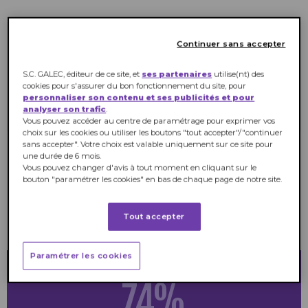
Continuer sans accepter
Les données et les enseignements présentés dans cet article se basent
sur
l’analyse des résultats de l’enquête réalisée en 2017 auprès de 2 000 Français
par IPSOS pour l’Observatoire E.Leclerc des Nouvelles Consommations.
S.C. GALEC, éditeur de ce site, et
ses partenaires
utilise(nt) des
cookies pour s'assurer du bon fonctionnement du site, pour
personnaliser son contenu et ses publicités et pour
EN SAVOIR PLUS
analyser son trafic
.
Vous pouvez accéder au centre de paramétrage pour exprimer vos
choix sur les cookies ou utiliser les boutons "tout accepter"/"continuer
sans accepter". Votre choix est valable uniquement sur ce site pour
une durée de 6 mois.
Vous pouvez changer d'avis à tout moment en cliquant sur le
La plupart des Français
bouton "paramétrer les cookies" en bas de chaque page de notre site.
retardent leur visite chez le
Tout accepter
médecin
Paramétrer les cookies
74%