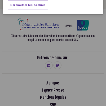
Paramétrer les cookies
avec
L’Observatoire E.Leclerc des Nouvelles Consommations
s’appuie sur une
enquête menée en partenariat avec IPSOS.
Retrouvez-nous sur :
A propos
Espace Presse
Mentions légales
CGU