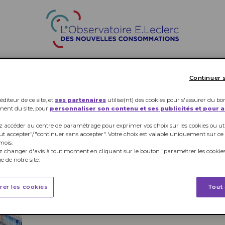
ALIMENTAIRE
LOISIRS
SANTÉ
Continuer 
éditeur de ce site, et
ses partenaires
utilise(nt) des cookies pour s'assurer du bo
ment du site, pour
personnaliser son contenu et ses publicités et pour 
 accéder au centre de paramétrage pour exprimer vos choix sur les cookies ou util
ut accepter"/"continuer sans accepter". Votre choix est valable uniquement sur ce
mois.
 changer d'avis à tout moment en cliquant sur le bouton "paramétrer les cookies
 de notre site.
rer les cookies
Tout