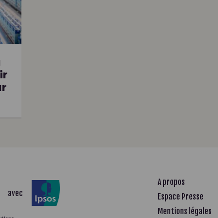
u
ir
ur
A propos
avec
Espace Presse
Mentions légales