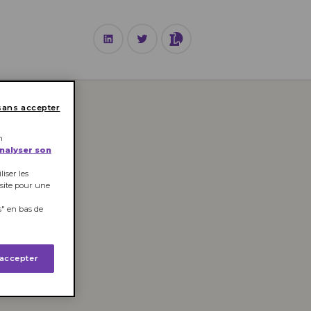
TECHNOLOGIE
sans accepter
n
analyser son
iser les
 site pour une
" en bas de
 accepter