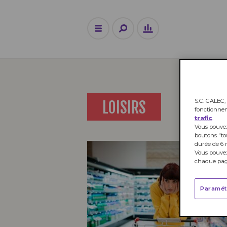
S.C. GALEC, 
LOISIRS
fonctionne
trafic
.
Vous pouvez
boutons "to
durée de 6 
Vous pouvez
chaque page
Paramét