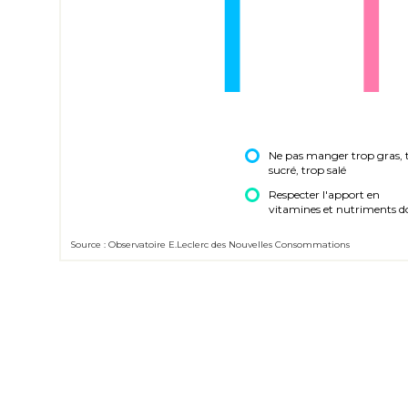
Ne pas manger trop gras, 
sucré, trop salé
Respecter l'apport en
vitamines et nutriments d
notre corps a besoin
Source : Observatoire E.Leclerc des Nouvelles Consommations