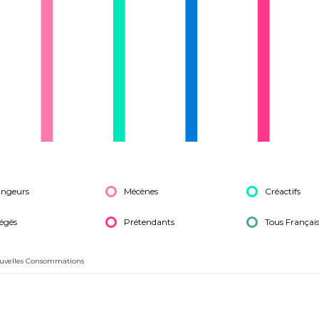
ngeurs
Mécènes
Créactifs
iégés
Prétendants
Tous Françai
Nouvelles Consommations